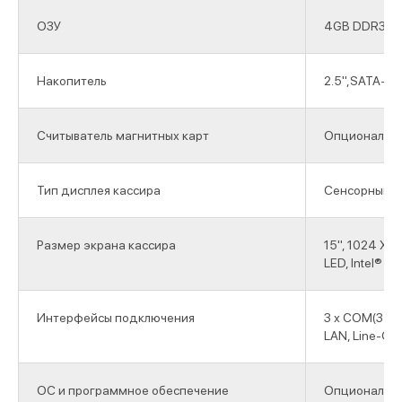
ОЗУ
4GB DDR3 1
Накопитель
2.5",SATA-III
Считыватель магнитных карт
Опциональн
Тип дисплея кассира
Сенсорный, 
Размер экрана кассира
15", 1024 X 7
LED, Intel® H
Интерфейсы подключения
3 х COM(3 х R
LAN, Line-OUT,
ОС и программное обеспечение
Опциональн