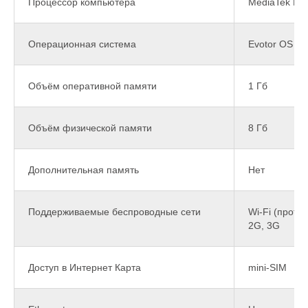
Процессор компьютера
MediaTek MT
Операционная система
Evotor OS
Объём оперативной памяти
1 Гб
Объём физической памяти
8 Гб
Дополнительная память
Нет
Поддерживаемые беспроводные сети
Wi-Fi (проток
2G, 3G
Доступ в Интернет Карта
mini-SIM