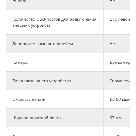
Ethernet
Нет
Количество USB-портов для подключения
1 (с левой с
внешних устройств
Дополнительные интерфейсы
Нет
Камера
Две камеры 
Тип печатающего устройства
Термопечат
Скорость печати
До 50 мм/с
Ширина печатной ленты
57 мм