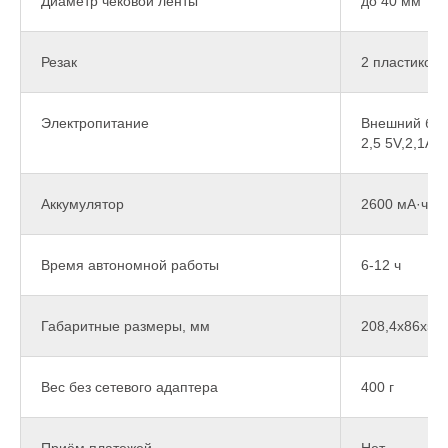
Диаметр чековой ленты
до 40 мм
Резак
2 пластиковы
Электропитание
Внешний бло
2,5 5V,2,1A
Аккумулятор
2600 мА·ч х 
Время автономной работы
6-12 ч
Габаритные размеры, мм
208,4х86х50
Вес без сетевого адаптера
400 г