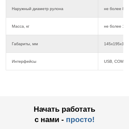
Наружный диаметр рулона
не более 80
Масса, кг
не более 1.3
Габариты, мм
145х195х148
Интерфейсы
USB, COM, Et
Начать работать
с нами -
просто!